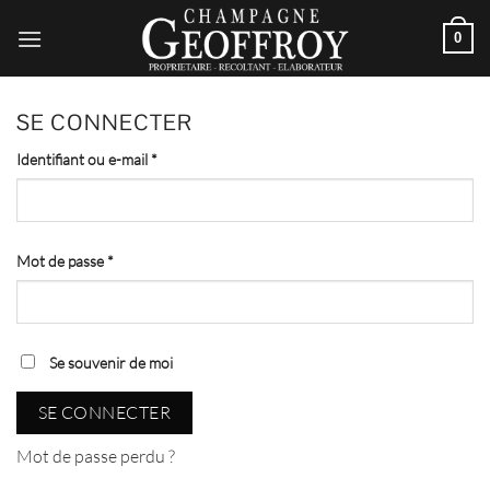
Passer
au
0
contenu
SE CONNECTER
Obligatoire
Identifiant ou e-mail
*
Obligatoire
Mot de passe
*
Se souvenir de moi
SE CONNECTER
Mot de passe perdu ?