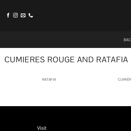
Skip
to
content
BAC
CUMIERES ROUGE AND RATAFIA
RATAFIA
CUMIÈ
Visit