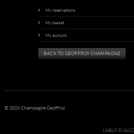
My reservations
My basket
My account
BACK TO GEOFFROY CHAMPAGNE
© 2026 Champagne Geoffroy
L'ABUS D´AL