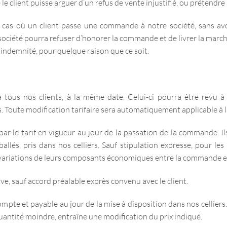
le client puisse arguer d’un refus de vente injustifié, ou prétendr
as où un client passe une commande à notre société, sans avo
ciété pourra refuser d’honorer la commande et de livrer la march
indemnité, pour quelque raison que ce soit.
 à tous nos clients, à la même date. Celui-ci pourra être revu 
. Toute modification tarifaire sera automatiquement applicable à la
s par le tarif en vigueur au jour de la passation de la commande. I
allés, pris dans nos celliers. Sauf stipulation expresse, pour les
variations de leurs composants économiques entre la commande et 
ave, sauf accord préalable exprès convenu avec le client.
ompte et payable au jour de la mise à disposition dans nos celliers.
ntité moindre, entraîne une modification du prix indiqué.