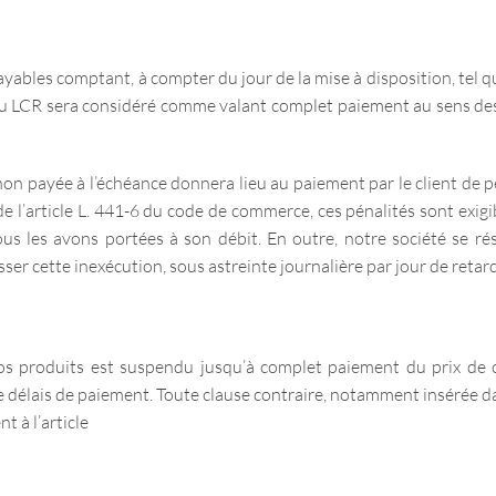
ables comptant, à compter du jour de la mise à disposition, tel que 
s ou LCR sera considéré comme valant complet paiement au sens de
payée à l’échéance donnera lieu au paiement par le client de pén
 de l’article L. 441-6 du code de commerce, ces pénalités sont exigi
us les avons portées à son débit. En outre, notre société se rése
sser cette inexécution, sous astreinte journalière par jour de retard
os produits est suspendu jusqu’à complet paiement du prix de ceu
e délais de paiement. Toute clause contraire, notamment insérée da
 à l’article