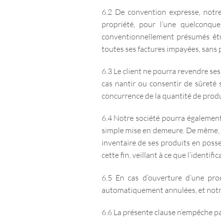
6.2 De convention expresse, notre 
propriété, pour l’une quelconque
conventionnellement présumés êtr
toutes ses factures impayées, sans 
6.3 Le client ne pourra revendre se
cas nantir ou consentir de sûreté 
concurrence de la quantité de prod
6.4 Notre société pourra également 
simple mise en demeure. De même, n
inventaire de ses produits en posses
cette fin, veillant à ce que l’identif
6.5 En cas d’ouverture d’une pro
automatiquement annulées, et notre 
6.6 La présente clause n’empêche pas