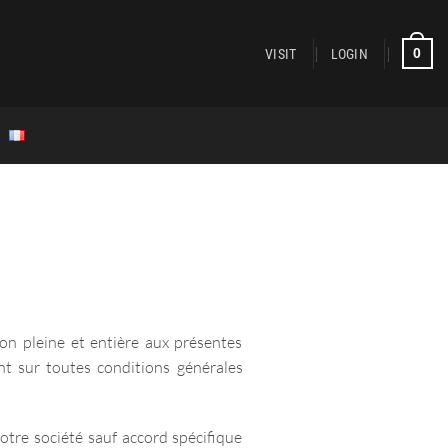
0
VISIT
LOGIN
on pleine et entière aux présentes
nt sur toutes conditions générales
otre société sauf accord spécifique