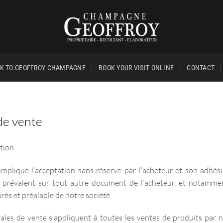
K TO GEOFFROY CHAMPAGNE
BOOK YOUR VISIT ONLINE
CONTACT
de vente
ation
plique l’acceptation sans réserve par l’acheteur et son adhési
 prévalent sur tout autre document de l’acheteur, et notamme
rès et préalable de notre société.
ales de vente s’appliquent à toutes les ventes de produits par n