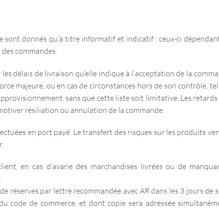
ne sont donnés qu’à titre informatif et indicatif ; ceux-ci dépend
ée des commandes.
 les délais de livraison qu’elle indique à l’acceptation de la comma
orce majeure, ou en cas de circonstances hors de son contrôle, tels
approvisionnement, sans que cette liste soit limitative. Les retard
motiver résiliation ou annulation de la commande.
fectuées en port payé. Le transfert des risques sur les produits ven
.
client, en cas d’avarie des marchandises livrées ou de manquant
.
et de réserves par lettre recommandée avec AR dans les 3 jours de 
 du code de commerce, et dont copie sera adressée simultanéme