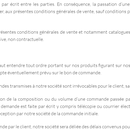
par écrit entre les parties. En conséquence, la passation d’u
er, aux présentes conditions générales de vente, sauf conditions p
ésentes conditions générales de vente et notamment catalogues, p
ive, non contractuelle.
aut entendre tout ordre portant sur nos produits figurant sur nos t
pte éventuellement prévu sur le bon de commande.
es transmises à notre société sont irrévocables pour le client, sau
ion de la composition ou du volume d’une commande passée par 
 demande est faite par écrit y compris télécopie ou courrier élec
réception par notre société de la commande initiale.
de par le client, notre société sera déliée des délais convenus pou