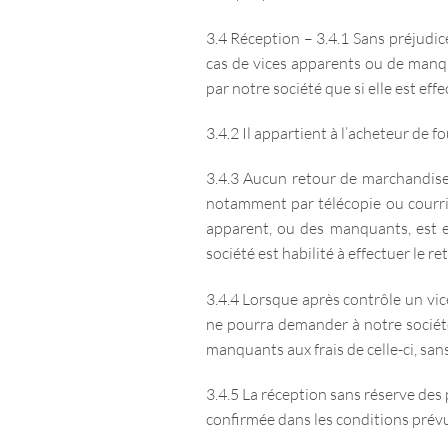
3.4 Réception – 3.4.1 Sans préjudice 
cas de vices apparents ou de manqua
par notre société que si elle est eff
3.4.2 Il appartient à l’acheteur de f
3.4.3 Aucun retour de marchandises 
notamment par télécopie ou courrie
apparent, ou des manquants, est e
société est habilité à effectuer le r
3.4.4 Lorsque après contrôle un vi
ne pourra demander à notre sociét
manquants aux frais de celle-ci, sa
3.4.5 La réception sans réserve des
confirmée dans les conditions prévues