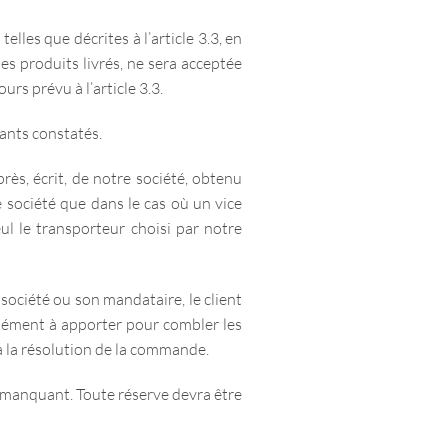
elles que décrites à l’article 3.3, en
es produits livrés, ne sera acceptée
urs prévu à l’article 3.3.
uants constatés.
rès, écrit, de notre société, obtenu
 société que dans le cas où un vice
l le transporteur choisi par notre
ociété ou son mandataire, le client
lément à apporter pour combler les
à la résolution de la commande.
u manquant. Toute réserve devra être