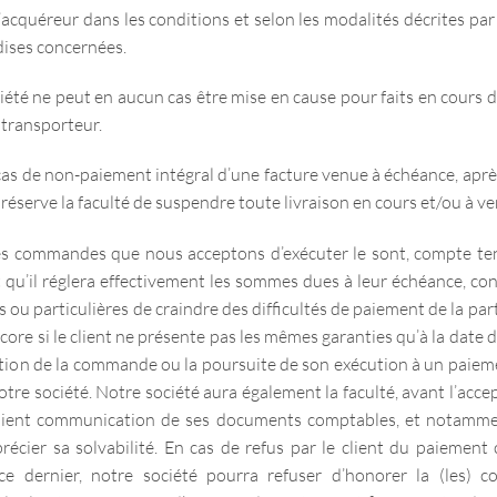
’acquéreur dans les conditions et selon les modalités décrites par
dises concernées.
iété ne peut en aucun cas être mise en cause pour faits en cours d
e transporteur.
cas de non-paiement intégral d’une facture venue à échéance, apr
 réserve la faculté de suspendre toute livraison en cours et/ou à ven
s commandes que nous acceptons d’exécuter le sont, compte tenu 
t qu’il réglera effectivement les sommes dues à leur échéance, con
s ou particulières de craindre des difficultés de paiement de la par
ncore si le client ne présente pas les mêmes garanties qu’à la date
tion de la commande ou la poursuite de son exécution à un paieme
e notre société. Notre société aura également la faculté, avant l’
u client communication de ses documents comptables, et notamm
précier sa solvabilité. En cas de refus par le client du paiemen
ce dernier, notre société pourra refuser d’honorer la (les) c