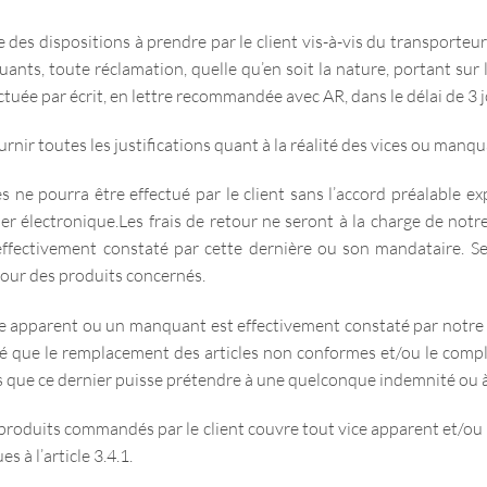
des dispositions à prendre par le client vis-à-vis du transporteur t
nts, toute réclamation, quelle qu’en soit la nature, portant sur l
ectuée par écrit, en lettre recommandée avec AR, dans le délai de 3 jo
ournir toutes les justifications quant à la réalité des vices ou manq
ne pourra être effectué par le client sans l’accord préalable exp
r électronique.Les frais de retour ne seront à la charge de notre
ffectivement constaté par cette dernière ou son mandataire. Seu
etour des produits concernés.
ce apparent ou un manquant est effectivement constaté par notre s
é que le remplacement des articles non conformes et/ou le comp
ns que ce dernier puisse prétendre à une quelconque indemnité ou 
 produits commandés par le client couvre tout vice apparent et/o
 à l’article 3.4.1.