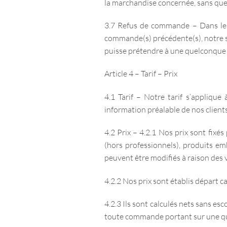
la marchandise concernée, sans que 
3.7 Refus de commande – Dans le c
commande(s) précédente(s), notre so
puisse prétendre à une quelconque 
Article 4 – Tarif – Prix
4.1 Tarif – Notre tarif s’applique
information préalable de nos clients
4.2 Prix – 4.2.1 Nos prix sont fixé
(hors professionnels), produits emb
peuvent être modifiés à raison des 
4.2.2 Nos prix sont établis départ c
4.2.3 Ils sont calculés nets sans esc
toute commande portant sur une qua