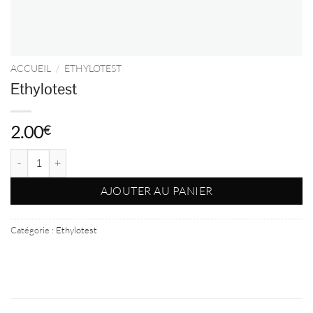
ACCUEIL
/
ETHYLOTEST
Ethylotest
2.00
€
quantité de Ethylotest
AJOUTER AU PANIER
Catégorie :
Ethylotest